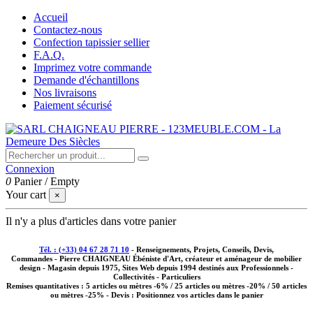
Accueil
Contactez-nous
Confection tapissier sellier
F.A.Q.
Imprimez votre commande
Demande d'échantillons
Nos livraisons
Paiement sécurisé
Connexion
0
Panier
/
Empty
Your cart
×
Il n'y a plus d'articles dans votre panier
Tél. : (+33) 04 67 28 71 10
- Renseignements, Projets, Conseils, Devis,
Commandes - Pierre CHAIGNEAU Ébéniste d'Art, créateur et aménageur de mobilier
design - Magasin depuis 1975, Sites Web depuis 1994 destinés aux
Professionnels -
Collectivités - Particuliers
Remises quantitatives :
5 articles ou mètres -6% / 25 articles ou mètres -20% / 50 articles
ou mètres -25%
- Devis : Positionnez vos articles dans le panier