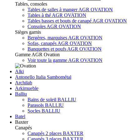
Tables, consoles
Tables de salles à manger AGR OVATION
Tables à thé AGR OVATION
Tables basses et bouts de canapé AGR OVATION
Consoles AGR OVATION
Sièges garnis
Bergères, marquises AGR OVATION
Sofas, canapés AGR OVATION
Banquettes et poufs AGR OVATION
Gamme AGR Ovation
Voir toute la gamme AGR OVATION
Alki
Antonello Italia Sambométal
Archilab
Arkimueble
Balliu
Bains de soleil BALLIU
Parasols BALLIU
Socles BALLIU
Batel
Baxter
Canapés
Canapés 2 places BAXTER
Canapés 3 places BAXTER