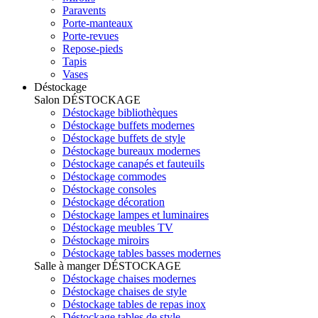
Paravents
Porte-manteaux
Porte-revues
Repose-pieds
Tapis
Vases
Déstockage
Salon
DÉSTOCKAGE
Déstockage bibliothèques
Déstockage buffets modernes
Déstockage buffets de style
Déstockage bureaux modernes
Déstockage canapés et fauteuils
Déstockage commodes
Déstockage consoles
Déstockage décoration
Déstockage lampes et luminaires
Déstockage meubles TV
Déstockage miroirs
Déstockage tables basses modernes
Salle à manger
DÉSTOCKAGE
Déstockage chaises modernes
Déstockage chaises de style
Déstockage tables de repas inox
Déstockage tables de style