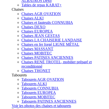
ALBATROS Dexo
Tables de repas KARAT+
Chaises
Chaises AGR OVATION
Chaises ALKI
Chaises et fauteuils CONNUBIA
Chaises DEXO
Chaises EUROPEA
Chaises JEAN GESTAS
Chaises LA CHAISERIE LANDAISE
Chaises en fer forgé LIGNE MÉTAL
Chaises MASSANT
Chaises MOBITEC
Chaises PATINES ANCIENNES
Chaises RENÉ TROTEL, mobilier préparé et
reconditionné
Chaises THONET
Tabourets
Tabourets AGR OVATION
Tabourets ALKI
Tabourets CONNUBIA
Tabourets EUROPEA
Tabourets MOBITEC
Tabourets PATINES ANCIENNES
Voir les photos des chaises et tabourets