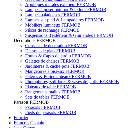
Appliques murales extérieur FERMOB
Lampes à poser outdoor & indoor FERMOB
Lampes baladeuses FERMOB
Lampes sur pied & Lampadaires FERMOB
Mobiliers lumineux FERMOB
Pièces de rechange FERMOB
Suspensions d'extérieur & Guirlandes FERMOB
Décorations FERMOB
Coussins de décoration FERMOB
Dessous de plats FERMOB
Foutas & Capes de jardin FERMOB
Galettes de chaises FERMOB
Jardinières & cache-pots FERMOB
Mangeoires à oiseaux FERMOB
Patères & Portemanteaux FERMOB
Photophores, soliflores & vases de jardin FERMOB
Plateaux de table FERMOB
Rangements malins FERMOB
Sets de tables FERMOB
Parasols FERMOB
Parasols FERMOB
Pieds de parasols FERMOB
Fourrier
François Chatain
Jean Gestas