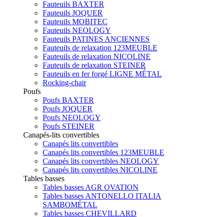
Fauteuils BAXTER
Fauteuils JOQUER
Fauteuils MOBITEC
Fauteuils NEOLOGY
Fauteuils PATINES ANCIENNES
Fauteuils de relaxation 123MEUBLE
Fauteuils de relaxation NICOLINE
Fauteuils de relaxation STEINER
Fauteuils en fer forgé LIGNE MÉTAL
Rocking-chair
Poufs
Poufs BAXTER
Poufs JOQUER
Poufs NEOLOGY
Poufs STEINER
Canapés-lits convertibles
Canapés lits convertibles
Canapés lits convertibles 123MEUBLE
Canapés lits convertibles NEOLOGY
Canapés lits convertibles NICOLINE
Tables basses
Tables basses AGR OVATION
Tables basses ANTONELLO ITALIA
SAMBOMÉTAL
Tables basses CHEVILLARD