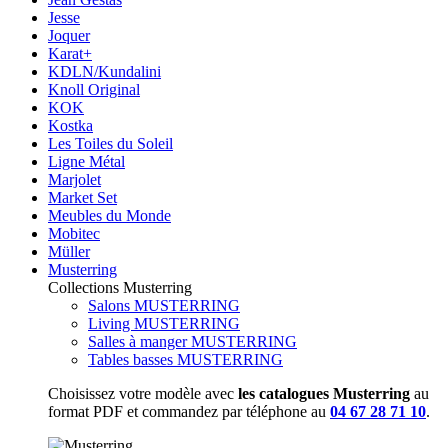
Jesse
Joquer
Karat+
KDLN/Kundalini
Knoll Original
KOK
Kostka
Les Toiles du Soleil
Ligne Métal
Marjolet
Market Set
Meubles du Monde
Mobitec
Müller
Musterring
Collections Musterring
Salons MUSTERRING
Living MUSTERRING
Salles à manger MUSTERRING
Tables basses MUSTERRING
Choisissez votre modèle avec
les catalogues Musterring
au
format PDF et commandez par téléphone au
04 67 28 71 10
.