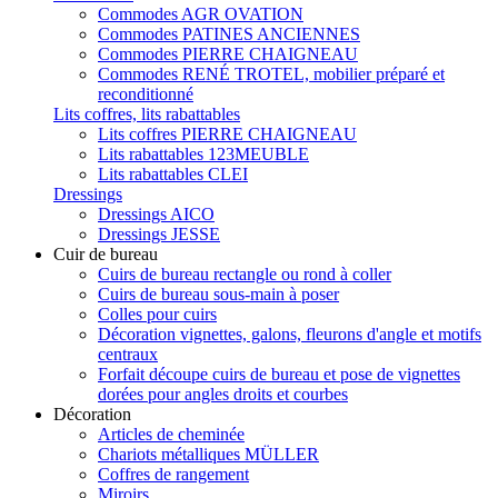
Commodes AGR OVATION
Commodes PATINES ANCIENNES
Commodes PIERRE CHAIGNEAU
Commodes RENÉ TROTEL, mobilier préparé et
reconditionné
Lits coffres, lits rabattables
Lits coffres PIERRE CHAIGNEAU
Lits rabattables 123MEUBLE
Lits rabattables CLEI
Dressings
Dressings AICO
Dressings JESSE
Cuir de bureau
Cuirs de bureau rectangle ou rond à coller
Cuirs de bureau sous-main à poser
Colles pour cuirs
Décoration vignettes, galons, fleurons d'angle et motifs
centraux
Forfait découpe cuirs de bureau et pose de vignettes
dorées pour angles droits et courbes
Décoration
Articles de cheminée
Chariots métalliques MÜLLER
Coffres de rangement
Miroirs