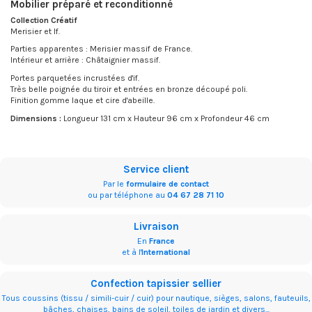
Mobilier préparé et reconditionné
Collection Créatif
Merisier et If.
Parties apparentes : Merisier massif de France.
Intérieur et arrière : Châtaignier massif.
Portes parquetées incrustées d'if.
Très belle poignée du tiroir et entrées en bronze découpé poli.
Finition gomme laque et cire d'abeille.
Dimensions :
Longueur 131 cm x Hauteur 96 cm x Profondeur 46 cm
Service client
Par le
formulaire de contact
ou par téléphone au
04 67 28 71 10
Livraison
En
France
et à l'
International
Confection tapissier sellier
Tous coussins (tissu / simili-cuir / cuir) pour nautique, sièges, salons, fauteuils,
bâches, chaises, bains de soleil, toiles de jardin et divers...