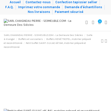
Accueil
Contactez-nous
Confection tapissier sellier
F.A.Q.
Imprimez votre commande
Demande d'échantillons
Nos livraisons
Paiement sécurisé
0
SARL CHAIGNEAU PIERRE - 123MEUBLE.COM - La Demeure Des Siècles
Salle
à manger
Buffets et vaisseliers
Buffets RENÉ TROTEL, mobilier préparé
et reconditionné
Petit buffet SAINT-SULIAC réf. 841, mobilier préparé et
reconditionné