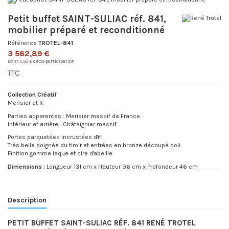
Petit buffet SAINT-SULIAC réf. 841,
mobilier préparé et reconditionné
Référence
TROTEL-841
3 562,89 €
Dont 4,50 € d'éco-participation
TTC
Collection Créatif
Merisier et If.
Parties apparentes : Merisier massif de France.
Intérieur et arrière : Châtaignier massif.
Portes parquetées incrustées d'if.
Très belle poignée du tiroir et entrées en bronze découpé poli.
Finition gomme laque et cire d'abeille.
Dimensions :
Longueur 131 cm x Hauteur 96 cm x Profondeur 46 cm
Description
PETIT BUFFET SAINT-SULIAC RÉF. 841 RENÉ TROTEL