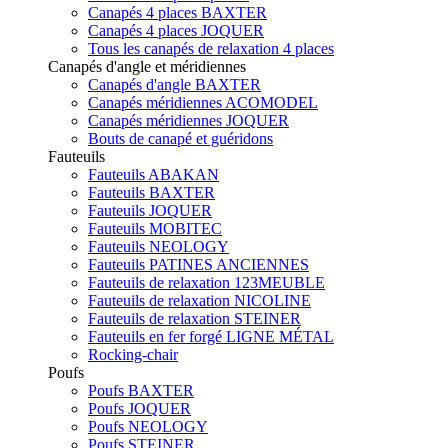
Canapés 4 places BAXTER
Canapés 4 places JOQUER
Tous les canapés de relaxation 4 places
Canapés d'angle et méridiennes
Canapés d'angle BAXTER
Canapés méridiennes ACOMODEL
Canapés méridiennes JOQUER
Bouts de canapé et guéridons
Fauteuils
Fauteuils ABAKAN
Fauteuils BAXTER
Fauteuils JOQUER
Fauteuils MOBITEC
Fauteuils NEOLOGY
Fauteuils PATINES ANCIENNES
Fauteuils de relaxation 123MEUBLE
Fauteuils de relaxation NICOLINE
Fauteuils de relaxation STEINER
Fauteuils en fer forgé LIGNE MÉTAL
Rocking-chair
Poufs
Poufs BAXTER
Poufs JOQUER
Poufs NEOLOGY
Poufs STEINER