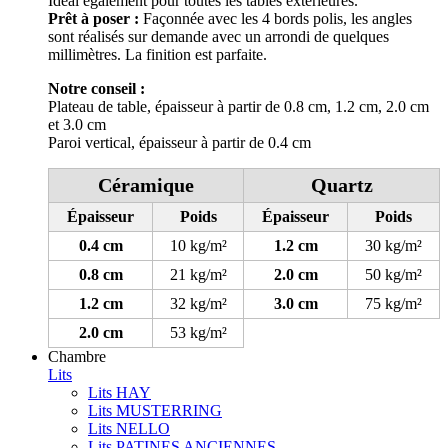
Idéal également pour toutes les tables extérieures.
Prêt à poser :
Façonnée avec les 4 bords polis, les angles
sont réalisés sur demande avec un arrondi de quelques
millimètres. La finition est parfaite.
Notre conseil :
Plateau de table, épaisseur à partir de 0.8 cm, 1.2 cm, 2.0 cm
et 3.0 cm
Paroi vertical, épaisseur à partir de 0.4 cm
Céramique
Quartz
Épaisseur
Poids
Épaisseur
Poids
0.4 cm
10 kg/m²
1.2 cm
30 kg/m²
0.8 cm
21 kg/m²
2.0 cm
50 kg/m²
1.2 cm
32 kg/m²
3.0 cm
75 kg/m²
2.0 cm
53 kg/m²
Chambre
Lits
Lits HAY
Lits MUSTERRING
Lits NELLO
Lits PATINES ANCIENNES