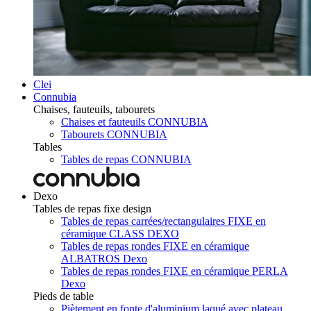
Clei
Connubia
Chaises, fauteuils, tabourets
Chaises et fauteuils CONNUBIA
Tabourets CONNUBIA
Tables
Tables de repas CONNUBIA
Dexo
Tables de repas fixe design
Tables de repas carrées/rectangulaires FIXE en
céramique CLASS DEXO
Tables de repas rondes FIXE en céramique
ALBATROS Dexo
Tables de repas rondes FIXE en céramique PERLA
Dexo
Pieds de table
Piètement en fonte d'aluminium laqué avec plateau