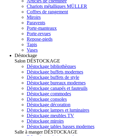
Articles de cheminée
Chariots métalliques MÜLLER
Coffres de rangement
Miroirs
Paravents
Porte-manteaux
Porte-revues
Repose-pieds
Tapis
Vases
Déstockage
Salon
DÉSTOCKAGE
Déstockage bibliothèques
Déstockage buffets modernes
Déstockage buffets de style
Déstockage bureaux modernes
Déstockage canapés et fauteuils
Déstockage commodes
Déstockage consoles
Déstockage décoration
Déstockage lampes et luminaires
Déstockage meubles TV
Déstockage miroirs
Déstockage tables basses modernes
Salle à manger
DÉSTOCKAGE