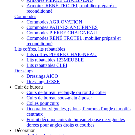
Armoires PIERRE CHAIGNEAU
Armoires RENÉ TROTEL, mobilier préparé et
reconditionné
Commodes
Commodes AGR OVATION
Commodes PATINES ANCIENNES
Commodes PIERRE CHAIGNEAU
Commodes RENÉ TROTEL, mobilier préparé et
reconditionné
Lits coffres, lits rabattables
Lits coffres PIERRE CHAIGNEAU
Lits rabattables 123MEUBLE
Lits rabattables CLEI
Dressings
Dressings AICO
Dressings JESSE
Cuir de bureau
Cuirs de bureau rectangle ou rond à coller
Cuirs de bureau sous-main à poser
Colles pour cuirs
Décoration vignettes, galons, fleurons d'angle et motifs
centraux
Forfait découpe cuirs de bureau et pose de vignettes
dorées pour angles droits et courbes
Décoration