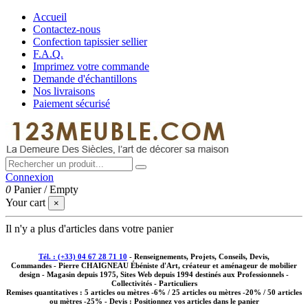
Accueil
Contactez-nous
Confection tapissier sellier
F.A.Q.
Imprimez votre commande
Demande d'échantillons
Nos livraisons
Paiement sécurisé
Connexion
0
Panier
/
Empty
Your cart
×
Il n'y a plus d'articles dans votre panier
Tél. : (+33) 04 67 28 71 10
- Renseignements, Projets, Conseils, Devis,
Commandes - Pierre CHAIGNEAU Ébéniste d'Art, créateur et aménageur de mobilier
design - Magasin depuis 1975, Sites Web depuis 1994 destinés aux
Professionnels -
Collectivités - Particuliers
Remises quantitatives :
5 articles ou mètres -6% / 25 articles ou mètres -20% / 50 articles
ou mètres -25%
- Devis : Positionnez vos articles dans le panier