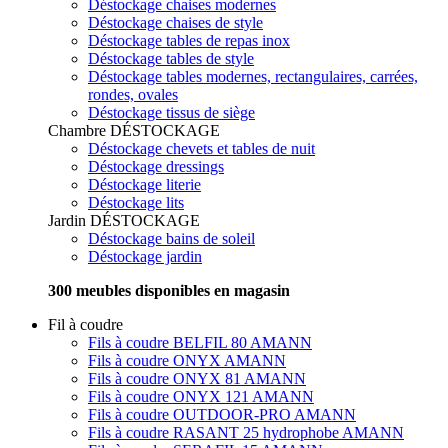
Déstockage chaises modernes
Déstockage chaises de style
Déstockage tables de repas inox
Déstockage tables de style
Déstockage tables modernes, rectangulaires, carrées,
rondes, ovales
Déstockage tissus de siège
Chambre
DÉSTOCKAGE
Déstockage chevets et tables de nuit
Déstockage dressings
Déstockage literie
Déstockage lits
Jardin
DÉSTOCKAGE
Déstockage bains de soleil
Déstockage jardin
300 meubles disponibles en magasin
Fil à coudre
Fils à coudre BELFIL 80 AMANN
Fils à coudre ONYX AMANN
Fils à coudre ONYX 81 AMANN
Fils à coudre ONYX 121 AMANN
Fils à coudre OUTDOOR-PRO AMANN
Fils à coudre RASANT 25 hydrophobe AMANN