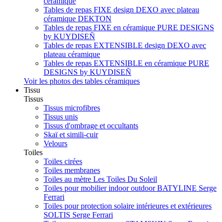
céramique
Tables de repas FIXE design DEXO avec plateau
céramique DEKTON
Tables de repas FIXE en céramique PURE DESIGNS
by KUYDISEÑ
Tables de repas EXTENSIBLE design DEXO avec
plateau céramique
Tables de repas EXTENSIBLE en céramique PURE
DESIGNS by KUYDISEÑ
Voir les photos des tables céramiques
Tissu
Tissus
Tissus microfibres
Tissus unis
Tissus d'ombrage et occultants
Skaï et simili-cuir
Velours
Toiles
Toiles cirées
Toiles membranes
Toiles au mètre Les Toiles Du Soleil
Toiles pour mobilier indoor outdoor BATYLINE Serge
Ferrari
Toiles pour protection solaire intérieures et extérieures
SOLTIS Serge Ferrari