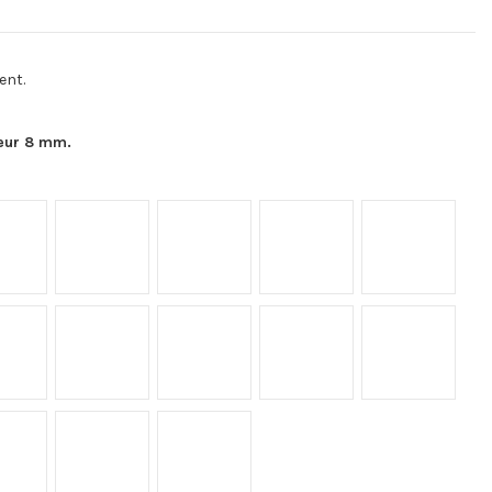
ent.
eur 8 mm.
F05
F08
F09
F14
F15
F22
F23
F24
F34
F35
F42
F43
F44