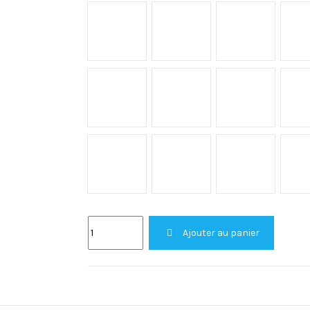
Grigio
Aura
Entzo
Daze
Morpheus
Neural
Halo XGLOSS brillant
Khalo XGLOSS brillant
Olimpo XGLOSS
Ajouter au panier