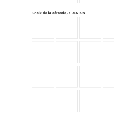
Choix de la céramique DEKTON
Aeris
Argentium
Albarium
Kelya
Kovik
Keon
Lunar
Moone
Micron
Soke
Zenith
Grafite