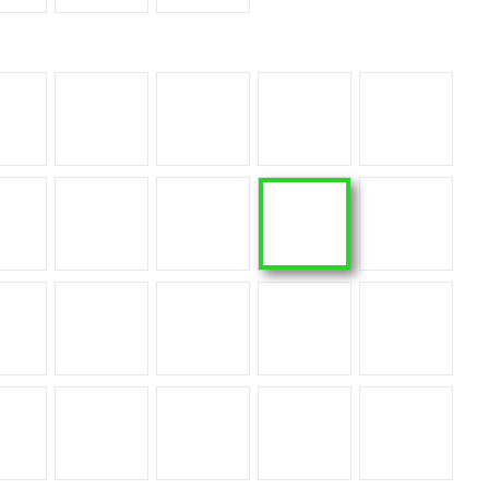
Bromo
Domoos
Danae
Eter
Fossil
Kreta
Kairos
Kira
Marina
Laos
Nacre
Nilium
Sasea
Sirius
Trilium
Avorio
Marmorio
Sabbia
Nebbia
Ceppo