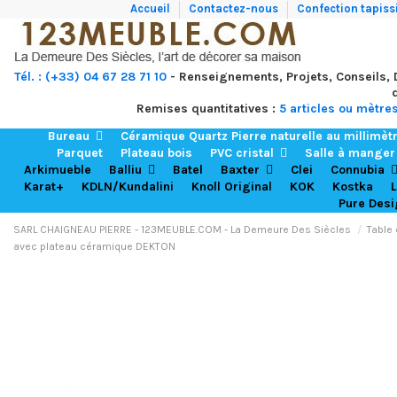
Accueil
Contactez-nous
Confection tapissi
Tél. : (+33) 04 67 28 71 10
- Renseignements, Projets, Conseils,
Remises quantitatives :
5 articles ou mètre
Bureau
Céramique Quartz Pierre naturelle au millimèt
Parquet
Plateau bois
PVC cristal
Salle à mange
Arkimueble
Balliu
Batel
Baxter
Clei
Connubia
Karat+
KDLN/Kundalini
Knoll Original
KOK
Kostka
L
Pure Des
SARL CHAIGNEAU PIERRE - 123MEUBLE.COM - La Demeure Des Siècles
Table
avec plateau céramique DEKTON