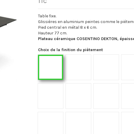
TTC
Table fixe.
Glissières en aluminium peintes comme le piétem
Pied central en métal 8 x 6 cm.
Hauteur 77 cm.
Plateau céramique COSENTINO DEKTON, épaiss
Choix de la finition du piètement
F02
F03
F01
F18
F19
F21
F36
F40
F41