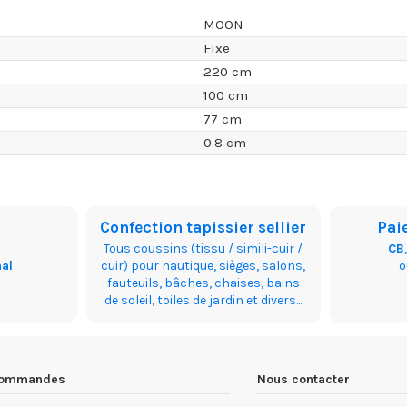
MOON
Fixe
220 cm
100 cm
77 cm
0.8 cm
Confection tapissier sellier
Pai
Tous coussins (tissu / simili-cuir /
CB
nal
cuir) pour nautique, sièges, salons,
fauteuils, bâches, chaises, bains
de soleil, toiles de jardin et divers...
 commandes
Nous contacter