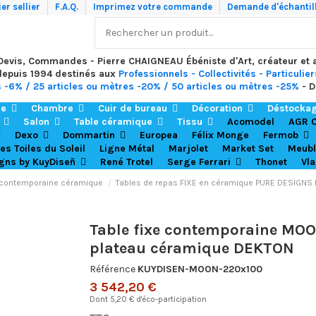
er sellier
F.A.Q.
Imprimez votre commande
Demande d'échantil
 Devis, Commandes - Pierre CHAIGNEAU Ébéniste d'Art, créateur et
depuis 1994 destinés aux
Professionnels - Collectivités - Particulier
s -6% / 25 articles ou mètres -20% / 50 articles ou mètres -25%
- D
re
Chambre
Cuir de bureau
Décoration
Déstocka
r
Salon
Table céramique
Tissu
Acomodel
AGR O
Dexo
Dommartin
Europea
Félix Monge
Fermob
es Toiles du Soleil
Ligne Métal
Marjolet
Market Set
Meubl
igns by KuyDiseñ
René Trotel
Serge Ferrari
Thonet
Vl
 contemporaine céramique
Tables de repas FIXE en céramique PURE DESIGNS
Table fixe contemporaine MOO
plateau céramique DEKTON
Référence
KUYDISEN-MOON-220x100
3 542,20 €
Dont 5,20 € d'éco-participation