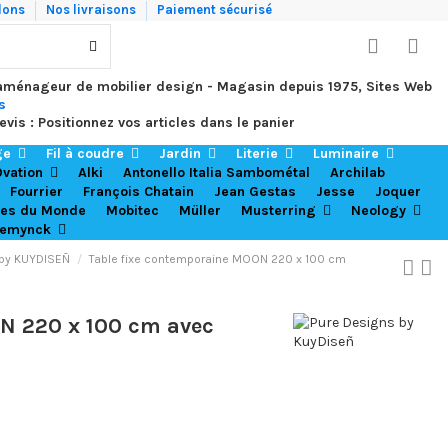
lons
Nos livraisons
Paiement sécurisé
 aménageur de mobilier design - Magasin depuis 1975, Sites Web
s
evis : Positionnez vos articles dans le panier
ge
Fil à coudre
Jardin
Literie
Luminaire
vation
Alki
Antonello Italia Sambométal
Archilab
Fourrier
François Chatain
Jean Gestas
Jesse
Joquer
es du Monde
Mobitec
Müller
Musterring
Neology
aemynck
 by KUYDISEÑ
Table fixe contemporaine MOON 220 x 100 cm
N 220 x 100 cm avec